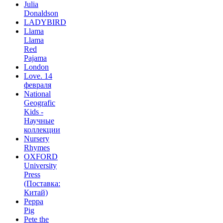
Julia
Donaldson
LADYBIRD
Llama
Llama
Red
Pajama
London
Love. 14
февраля
National
Geografic
Kids -
Научные
коллекции
Nursery
Rhymes
OXFORD
University
Press
(Поставка:
Китай)
Peppa
Pig
Pete the