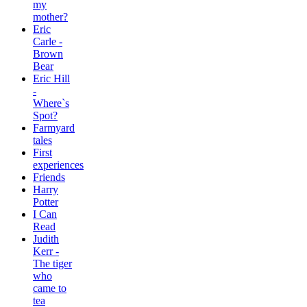
my
mother?
Eric
Carle -
Brown
Bear
Eric Hill
-
Where`s
Spot?
Farmyard
tales
First
experiences
Friends
Harry
Potter
I Can
Read
Judith
Kerr -
The tiger
who
came to
tea