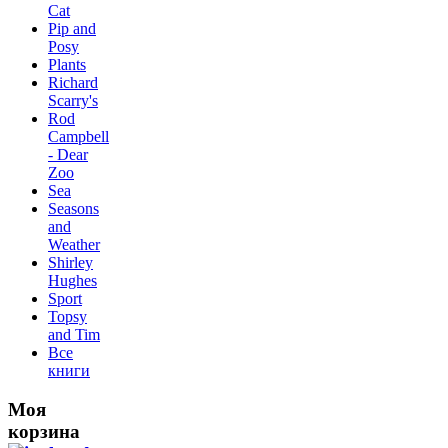
Сat
Pip and
Posy
Plants
Richard
Scarry's
Rod
Campbell
- Dear
Zoo
Sea
Seasons
and
Weather
Shirley
Hughes
Sport
Topsy
and Tim
Все
книги
Моя
корзина