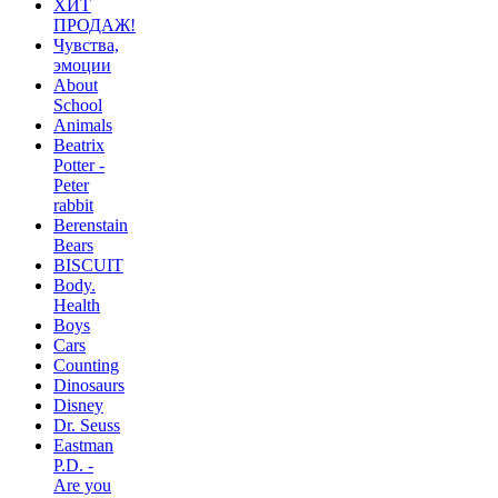
ХИТ
ПРОДАЖ!
Чувства,
эмоции
About
School
Animals
Beatrix
Potter -
Peter
rabbit
Berenstain
Bears
BISCUIT
Body.
Health
Boys
Cars
Counting
Dinosaurs
Disney
Dr. Seuss
Eastman
P.D. -
Are you