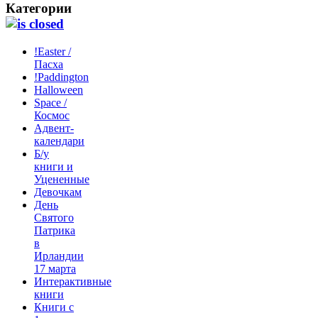
Категории
!Easter /
Пасха
!Paddington
Halloween
Space /
Космос
Адвент-
календари
Б/у
книги и
Уцененные
Девочкам
День
Святого
Патрика
в
Ирландии
17 марта
Интерактивные
книги
Книги с