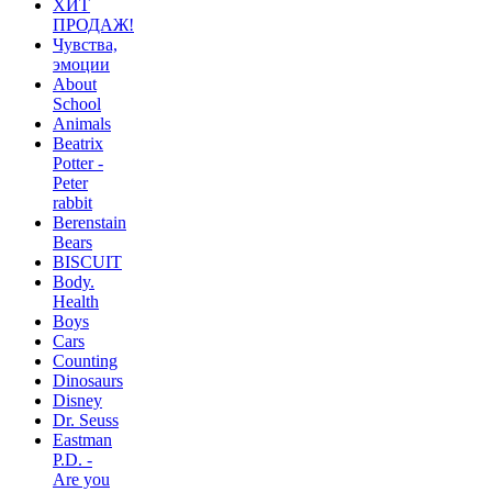
ХИТ
ПРОДАЖ!
Чувства,
эмоции
About
School
Animals
Beatrix
Potter -
Peter
rabbit
Berenstain
Bears
BISCUIT
Body.
Health
Boys
Cars
Counting
Dinosaurs
Disney
Dr. Seuss
Eastman
P.D. -
Are you