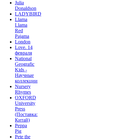
Julia
Donaldson
LADYBIRD
Llama
Llama
Red
Pajama
London
Love. 14
февраля
National
Geografic
Kids -
Научные
коллекции
Nursery
Rhymes
OXFORD
University
Press
(Поставка:
Китай)
Peppa
Pig
Pete the