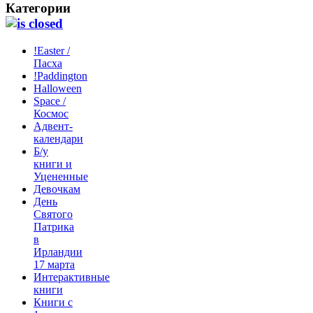
Категории
!Easter /
Пасха
!Paddington
Halloween
Space /
Космос
Адвент-
календари
Б/у
книги и
Уцененные
Девочкам
День
Святого
Патрика
в
Ирландии
17 марта
Интерактивные
книги
Книги с