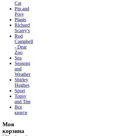
Сat
Pip and
Posy
Plants
Richard
Scarry's
Rod
Campbell
- Dear
Zoo
Sea
Seasons
and
Weather
Shirley
Hughes
Sport
Topsy
and Tim
Все
книги
Моя
корзина