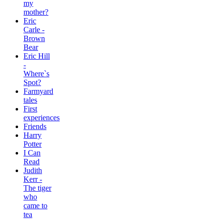
my
mother?
Eric
Carle -
Brown
Bear
Eric Hill
-
Where`s
Spot?
Farmyard
tales
First
experiences
Friends
Harry
Potter
I Can
Read
Judith
Kerr -
The tiger
who
came to
tea