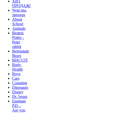
ХИТ
ПРОДАЖ!
Чувства,
эмоции
About
School
Animals
Beatrix
Potter -
Peter
rabbit
Berenstain
Bears
BISCUIT
Body.
Health
Boys
Cars
Counting
Dinosaurs
Disney
Dr. Seuss
Eastman
P.D. -
Are you