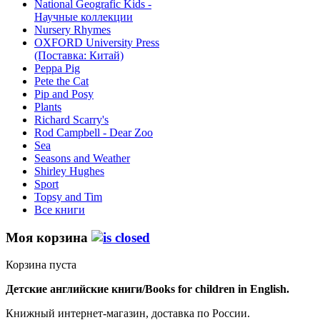
National Geografic Kids -
Научные коллекции
Nursery Rhymes
OXFORD University Press
(Поставка: Китай)
Peppa Pig
Pete the Сat
Pip and Posy
Plants
Richard Scarry's
Rod Campbell - Dear Zoo
Sea
Seasons and Weather
Shirley Hughes
Sport
Topsy and Tim
Все книги
Моя корзина
Корзина пуста
Детские английские книги/Books for children in English.
Книжный интернет-магазин, доставка по России.