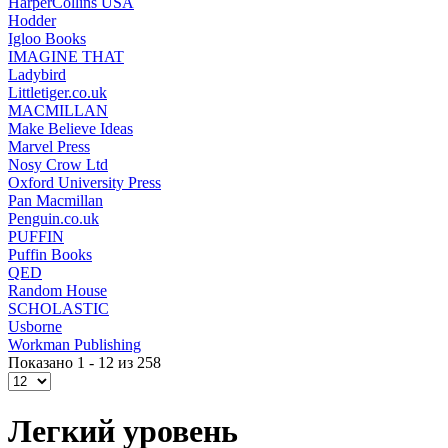
HarperCollins USA
Hodder
Igloo Books
IMAGINE THAT
Ladybird
Littletiger.co.uk
MACMILLAN
Make Believe Ideas
Marvel Press
Nosy Crow Ltd
Oxford University Press
Pan Macmillan
Penguin.co.uk
PUFFIN
Puffin Books
QED
Random House
SCHOLASTIC
Usborne
Workman Publishing
Показано 1 - 12 из 258
Легкий уровень