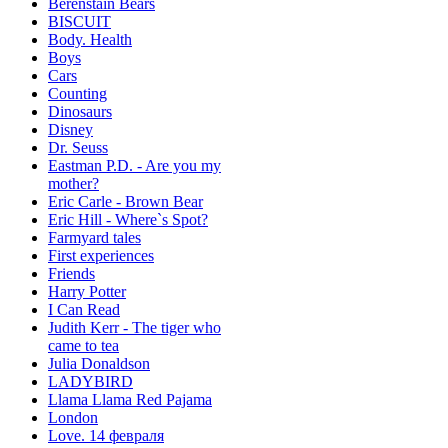
Berenstain Bears
BISCUIT
Body. Health
Boys
Cars
Counting
Dinosaurs
Disney
Dr. Seuss
Eastman P.D. - Are you my
mother?
Eric Carle - Brown Bear
Eric Hill - Where`s Spot?
Farmyard tales
First experiences
Friends
Harry Potter
I Can Read
Judith Kerr - The tiger who
came to tea
Julia Donaldson
LADYBIRD
Llama Llama Red Pajama
London
Love. 14 февраля