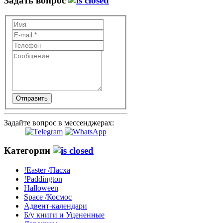
Задать вопрос
Отправить
Задайте вопрос в мессенджерах:
Категории
!Easter /Пасха
!Paddington
Halloween
Space /Космос
Адвент-календари
Б/у книги и Уцененные