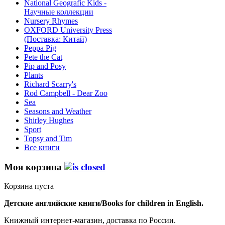
National Geografic Kids -
Научные коллекции
Nursery Rhymes
OXFORD University Press
(Поставка: Китай)
Peppa Pig
Pete the Сat
Pip and Posy
Plants
Richard Scarry's
Rod Campbell - Dear Zoo
Sea
Seasons and Weather
Shirley Hughes
Sport
Topsy and Tim
Все книги
Моя корзина
Корзина пуста
Детские английские книги/Books for children in English.
Книжный интернет-магазин, доставка по России.