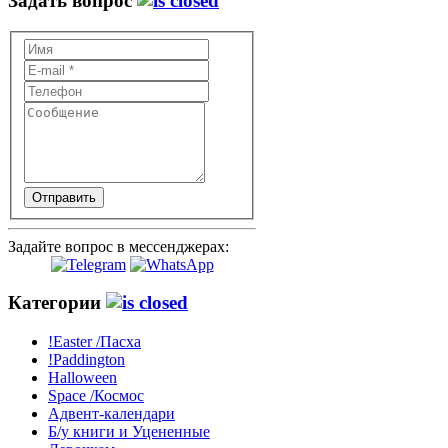
Задать вопрос
Отправить
Задайте вопрос в мессенджерах:
Категории
!Easter /Пасха
!Paddington
Halloween
Space /Космос
Адвент-календари
Б/у книги и Уцененные