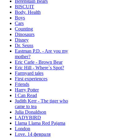
Berenstain Bears
BISCUIT
Body. Health
Boys
Cars
Counting
Dinosaurs
Disney
Dr. Seuss
Eastman P.D. - Are you my
mother?
Eric Carle - Brown Bear
Eric Hill - Where`s Spot?
Farmyard tales
First experiences
Friends
Harry Potter
I Can Read
Judith Kerr - The tiger who
came to tea
Julia Donaldson
LADYBIRD
Llama Llama Red Pajama
London
Love. 14 февраля