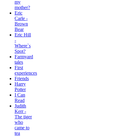
my
mother?
Eric
Carle -
Brown
Bear
Eric Hill
-
Where`s
Spot?
Farmyard
tales
First
experiences
Friends
Harry
Potter
I Can
Read
Judith
Kerr -
The tiger
who
came to
tea