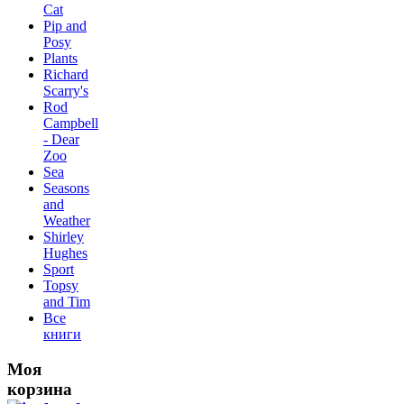
Сat
Pip and
Posy
Plants
Richard
Scarry's
Rod
Campbell
- Dear
Zoo
Sea
Seasons
and
Weather
Shirley
Hughes
Sport
Topsy
and Tim
Все
книги
Моя
корзина