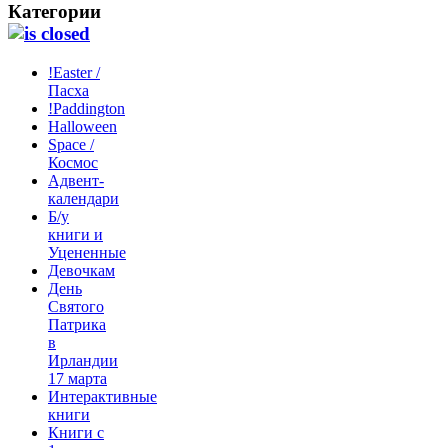
Категории
!Easter /
Пасха
!Paddington
Halloween
Space /
Космос
Адвент-
календари
Б/у
книги и
Уцененные
Девочкам
День
Святого
Патрика
в
Ирландии
17 марта
Интерактивные
книги
Книги с