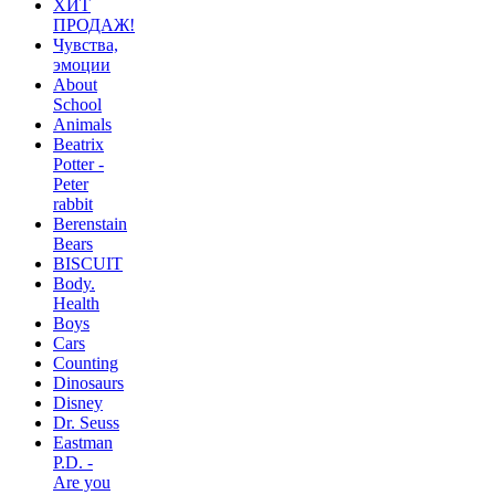
ХИТ
ПРОДАЖ!
Чувства,
эмоции
About
School
Animals
Beatrix
Potter -
Peter
rabbit
Berenstain
Bears
BISCUIT
Body.
Health
Boys
Cars
Counting
Dinosaurs
Disney
Dr. Seuss
Eastman
P.D. -
Are you