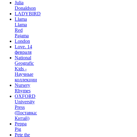
Julia
Donaldson
LADYBIRD
Llama
Llama
Red
Pajama
London
Love. 14
февраля
National
Geografic
Kids -
Научные
коллекции
Nursery
Rhymes
OXFORD
University
Press
(Поставка:
Китай)
Peppa
Pig
Pete the