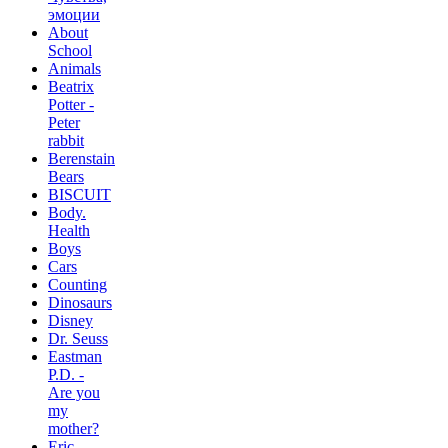
эмоции
About
School
Animals
Beatrix
Potter -
Peter
rabbit
Berenstain
Bears
BISCUIT
Body.
Health
Boys
Cars
Counting
Dinosaurs
Disney
Dr. Seuss
Eastman
P.D. -
Are you
my
mother?
Eric