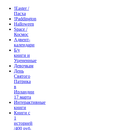
!Easter /
Пасха
!Paddington
Halloween
Space /
Космос
Адвент-
календари
Б/у
книги и
Уцененные
Девочкам
День
Святого
Патрика
в
Ирландии
17 марта
Интерактивные
книги
Книги с
1
историей
/400 руб.