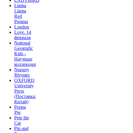
LADYBIRD
Llama
Llama
Red
Pajama
London
Love. 14
февраля
National
Geografic
Kids -
Научные
коллекции
Nursery
Rhymes
OXFORD
University
Press
(Поставка:
Китай)
Peppa
Pig
Pete the
Сat
Pip and