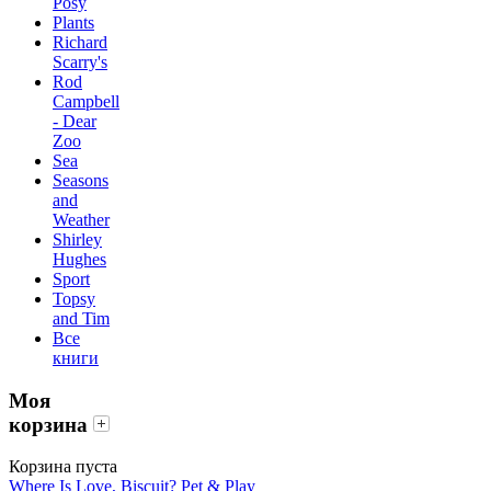
Posy
Plants
Richard
Scarry's
Rod
Campbell
- Dear
Zoo
Sea
Seasons
and
Weather
Shirley
Hughes
Sport
Topsy
and Tim
Все
книги
Моя
корзина
Корзина пуста
Where Is Love, Biscuit? Pet & Play