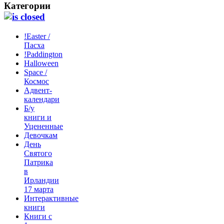
Категории
!Easter /
Пасха
!Paddington
Halloween
Space /
Космос
Адвент-
календари
Б/у
книги и
Уцененные
Девочкам
День
Святого
Патрика
в
Ирландии
17 марта
Интерактивные
книги
Книги с