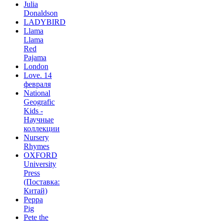
Julia
Donaldson
LADYBIRD
Llama
Llama
Red
Pajama
London
Love. 14
февраля
National
Geografic
Kids -
Научные
коллекции
Nursery
Rhymes
OXFORD
University
Press
(Поставка:
Китай)
Peppa
Pig
Pete the