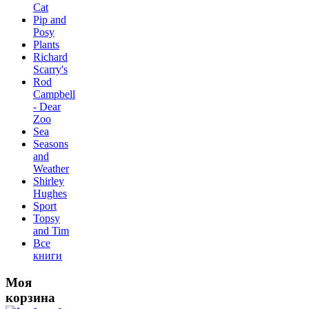
Сat
Pip and
Posy
Plants
Richard
Scarry's
Rod
Campbell
- Dear
Zoo
Sea
Seasons
and
Weather
Shirley
Hughes
Sport
Topsy
and Tim
Все
книги
Моя
корзина