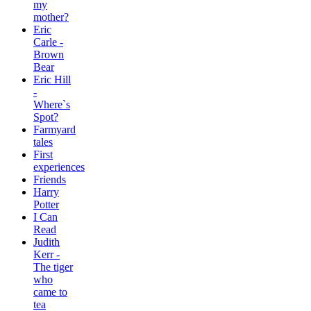
my
mother?
Eric
Carle -
Brown
Bear
Eric Hill
-
Where`s
Spot?
Farmyard
tales
First
experiences
Friends
Harry
Potter
I Can
Read
Judith
Kerr -
The tiger
who
came to
tea