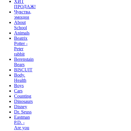
ХИТ
ПРОДАЖ!
Чувства,
эмоции
About
School
Animals
Beatrix
Potter -
Peter
rabbit
Berenstain
Bears
BISCUIT
Body.
Health
Boys
Cars
Counting
Dinosaurs
Disney
Dr. Seuss
Eastman
P.D. -
Are you