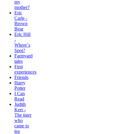
my
mother?
Eric
Carle -
Brown
Bear
Eric Hill
-
Where`s
Spot?
Farmyard
tales
First
experiences
Friends
Harry
Potter
I Can
Read
Judith
Kerr -
The tiger
who
came to
tea