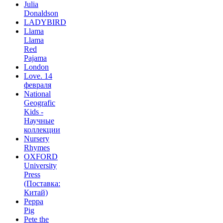
Julia
Donaldson
LADYBIRD
Llama
Llama
Red
Pajama
London
Love. 14
февраля
National
Geografic
Kids -
Научные
коллекции
Nursery
Rhymes
OXFORD
University
Press
(Поставка:
Китай)
Peppa
Pig
Pete the