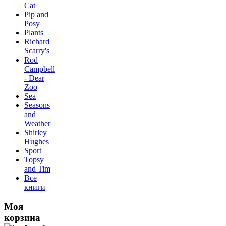
Сat
Pip and
Posy
Plants
Richard
Scarry's
Rod
Campbell
- Dear
Zoo
Sea
Seasons
and
Weather
Shirley
Hughes
Sport
Topsy
and Tim
Все
книги
Моя
корзина