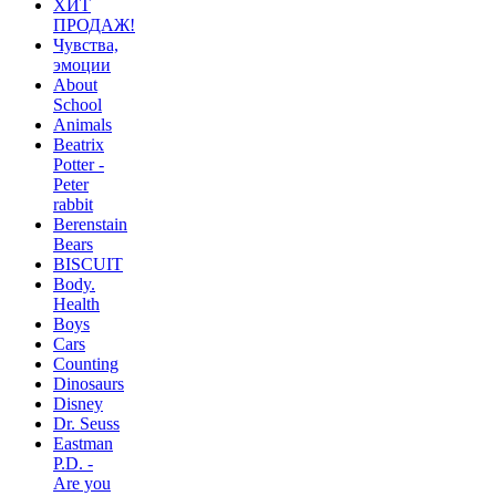
ХИТ
ПРОДАЖ!
Чувства,
эмоции
About
School
Animals
Beatrix
Potter -
Peter
rabbit
Berenstain
Bears
BISCUIT
Body.
Health
Boys
Cars
Counting
Dinosaurs
Disney
Dr. Seuss
Eastman
P.D. -
Are you