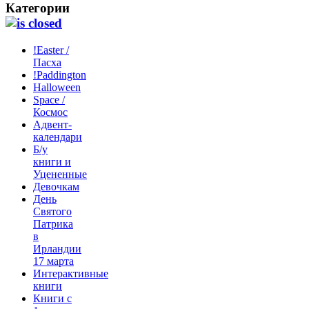
Категории
!Easter /
Пасха
!Paddington
Halloween
Space /
Космос
Адвент-
календари
Б/у
книги и
Уцененные
Девочкам
День
Святого
Патрика
в
Ирландии
17 марта
Интерактивные
книги
Книги с