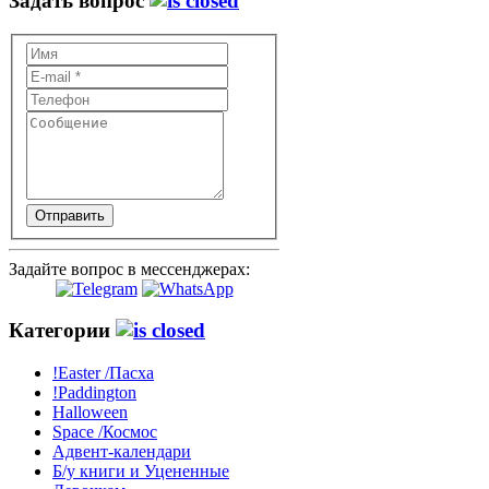
Задать вопрос
Отправить
Задайте вопрос в мессенджерах:
Категории
!Easter /Пасха
!Paddington
Halloween
Space /Космос
Адвент-календари
Б/у книги и Уцененные