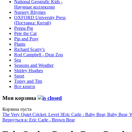
National Geografic Kids -
Научные коллекции
Nursery Rhymes
OXFORD University Press
(Поставка: Китай)
Peppa Pig
Pete the Сat
Pip and Posy
Plants
Richard Scarry's
Rod Campbell - Dear Zoo
Sea
Seasons and Weather
Shirley Hughes
Sport
Topsy and Tim
Все книги
Моя корзина
Корзина пуста
The Very Quiet Cricket. Level 3
Eric Carle - Baby Bear, Baby Bear,
Вернуться к: Eric Carle - Brown Bear