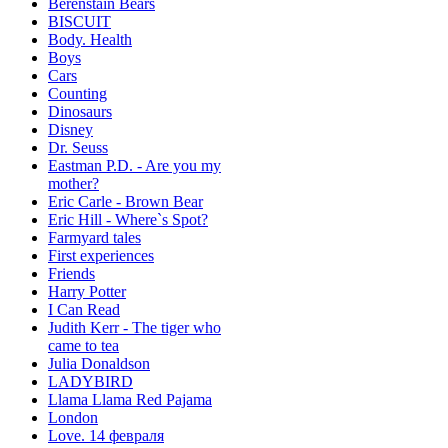
Berenstain Bears
BISCUIT
Body. Health
Boys
Cars
Counting
Dinosaurs
Disney
Dr. Seuss
Eastman P.D. - Are you my
mother?
Eric Carle - Brown Bear
Eric Hill - Where`s Spot?
Farmyard tales
First experiences
Friends
Harry Potter
I Can Read
Judith Kerr - The tiger who
came to tea
Julia Donaldson
LADYBIRD
Llama Llama Red Pajama
London
Love. 14 февраля