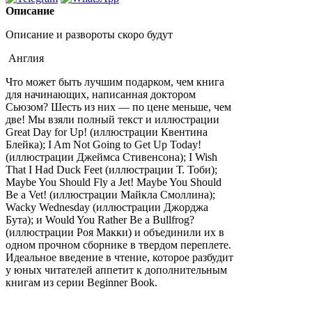
Описание
Описание и развороты скоро будут
Англия
Что может быть лучшим подарком, чем книга
для начинающих, написанная доктором
Сьюзом?
Шесть из них — по цене меньше, чем
две!
Мы взяли полный текст и иллюстрации
Great Day for Up!
(иллюстрации Квентина
Блейка); I Am Not Going to Get Up Today!
(иллюстрации Джеймса Стивенсона); I Wish
That I Had Duck Feet (иллюстрации Т. Тоби);
Maybe You Should Fly a Jet!
Maybe You Should
Be a Vet!
(иллюстрации Майкла Смоллина);
Wacky Wednesday (иллюстрации Джорджа
Бута); и Would You Rather Be a Bullfrog?
(иллюстрации Роя Макки) и объединили их в
одном прочном сборнике в твердом переплете.
Идеальное введение в чтение, которое разбудит
у юных читателей аппетит к дополнительным
книгам из серии Beginner Book.