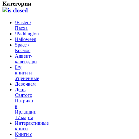
Категории
!Easter /
Пасха
!Paddington
Halloween
Space /
Космос
Адвент-
календари
Б/у
книги и
Уцененные
Девочкам
День
Святого
Патрика
в
Ирландии
17 марта
Интерактивные
книги
Книги с