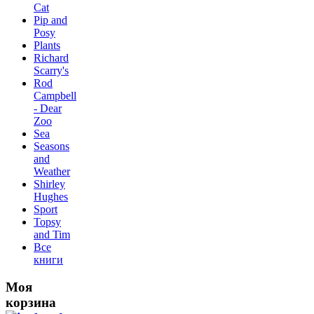
Сat
Pip and
Posy
Plants
Richard
Scarry's
Rod
Campbell
- Dear
Zoo
Sea
Seasons
and
Weather
Shirley
Hughes
Sport
Topsy
and Tim
Все
книги
Моя
корзина