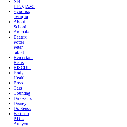
ХИТ
ПРОДАЖ!
Чувства,
эмоции
About
School
Animals
Beatrix
Potter -
Peter
rabbit
Berenstain
Bears
BISCUIT
Body.
Health
Boys
Cars
Counting
Dinosaurs
Disney
Dr. Seuss
Eastman
P.D. -
Are you