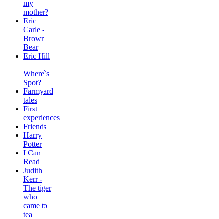
my
mother?
Eric
Carle -
Brown
Bear
Eric Hill
-
Where`s
Spot?
Farmyard
tales
First
experiences
Friends
Harry
Potter
I Can
Read
Judith
Kerr -
The tiger
who
came to
tea