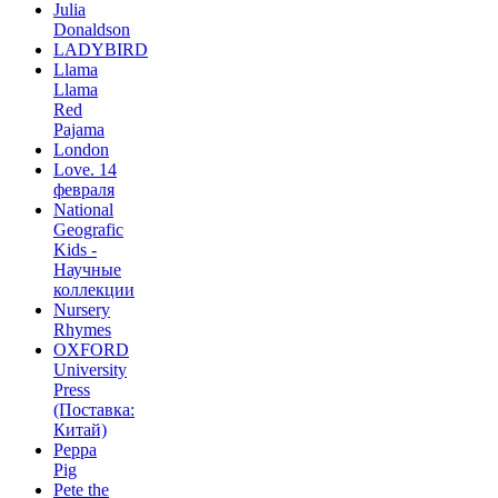
Julia
Donaldson
LADYBIRD
Llama
Llama
Red
Pajama
London
Love. 14
февраля
National
Geografic
Kids -
Научные
коллекции
Nursery
Rhymes
OXFORD
University
Press
(Поставка:
Китай)
Peppa
Pig
Pete the