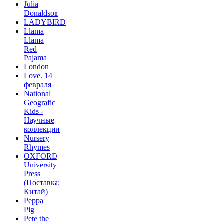
Julia
Donaldson
LADYBIRD
Llama
Llama
Red
Pajama
London
Love. 14
февраля
National
Geografic
Kids -
Научные
коллекции
Nursery
Rhymes
OXFORD
University
Press
(Поставка:
Китай)
Peppa
Pig
Pete the