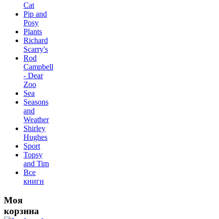
Сat
Pip and
Posy
Plants
Richard
Scarry's
Rod
Campbell
- Dear
Zoo
Sea
Seasons
and
Weather
Shirley
Hughes
Sport
Topsy
and Tim
Все
книги
Моя
корзина