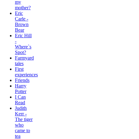
my
mother?
Eric
Carle -
Brown
Bear
Eric Hill
-
Where`s
Spot?
Farmyard
tales
First
experiences
Friends
Harry
Potter
I Can
Read
Judith
Kerr -
The tiger
who
came to
tea