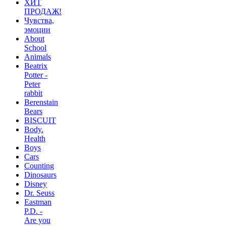
ХИТ
ПРОДАЖ!
Чувства,
эмоции
About
School
Animals
Beatrix
Potter -
Peter
rabbit
Berenstain
Bears
BISCUIT
Body.
Health
Boys
Cars
Counting
Dinosaurs
Disney
Dr. Seuss
Eastman
P.D. -
Are you