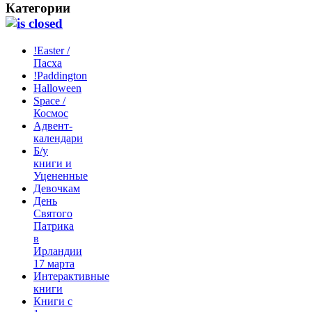
Категории
!Easter /
Пасха
!Paddington
Halloween
Space /
Космос
Адвент-
календари
Б/у
книги и
Уцененные
Девочкам
День
Святого
Патрика
в
Ирландии
17 марта
Интерактивные
книги
Книги с