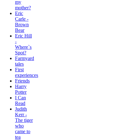
my
mother?
Eric
Carle -
Brown
Bear
Eric Hill
-
Where`s
Spot?
Farmyard
tales
First
experiences
Friends
Harry
Potter
I Can
Read
Judith
Kerr -
The tiger
who
came to
tea