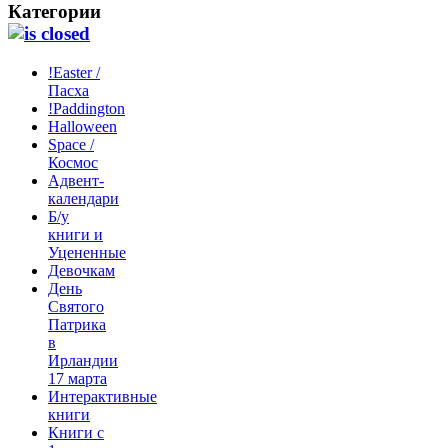
Категории
!Easter /
Пасха
!Paddington
Halloween
Space /
Космос
Адвент-
календари
Б/у
книги и
Уцененные
Девочкам
День
Святого
Патрика
в
Ирландии
17 марта
Интерактивные
книги
Книги с