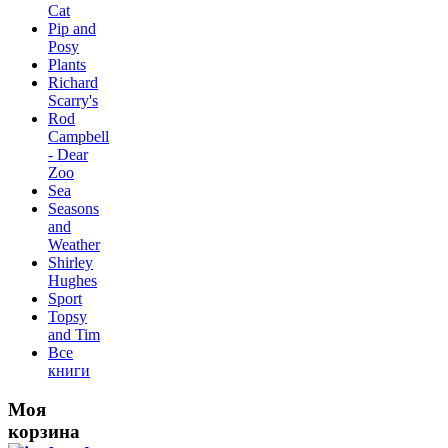
Сat
Pip and
Posy
Plants
Richard
Scarry's
Rod
Campbell
- Dear
Zoo
Sea
Seasons
and
Weather
Shirley
Hughes
Sport
Topsy
and Tim
Все
книги
Моя
корзина