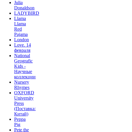
Julia
Donaldson
LADYBIRD
Llama
Llama
Red
Pajama
London
Love. 14
февраля
National
Geografic
Kids -
Научные
коллекции
Nursery
Rhymes
OXFORD
University
Press
(Поставка:
Китай)
Peppa
Pig
Pete the