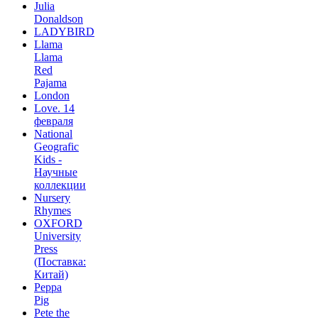
Julia
Donaldson
LADYBIRD
Llama
Llama
Red
Pajama
London
Love. 14
февраля
National
Geografic
Kids -
Научные
коллекции
Nursery
Rhymes
OXFORD
University
Press
(Поставка:
Китай)
Peppa
Pig
Pete the