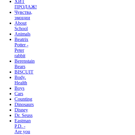
ХИТ
ПРОДАЖ!
Чувства,
эмоции
About
School
Animals
Beatrix
Potter -
Peter
rabbit
Berenstain
Bears
BISCUIT
Body.
Health
Boys
Cars
Counting
Dinosaurs
Disney
Dr. Seuss
Eastman
P.D. -
Are you