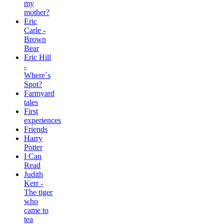
my
mother?
Eric
Carle -
Brown
Bear
Eric Hill
-
Where`s
Spot?
Farmyard
tales
First
experiences
Friends
Harry
Potter
I Can
Read
Judith
Kerr -
The tiger
who
came to
tea