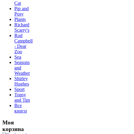
Сat
Pip and
Posy
Plants
Richard
Scarry's
Rod
Campbell
- Dear
Zoo
Sea
Seasons
and
Weather
Shirley
Hughes
Sport
Topsy
and Tim
Все
книги
Моя
корзина