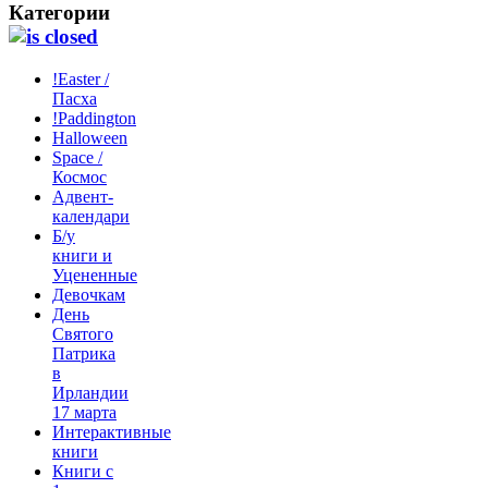
Категории
!Easter /
Пасха
!Paddington
Halloween
Space /
Космос
Адвент-
календари
Б/у
книги и
Уцененные
Девочкам
День
Святого
Патрика
в
Ирландии
17 марта
Интерактивные
книги
Книги с