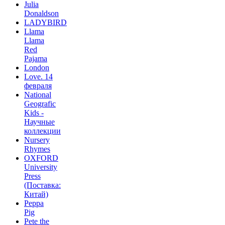
Julia
Donaldson
LADYBIRD
Llama
Llama
Red
Pajama
London
Love. 14
февраля
National
Geografic
Kids -
Научные
коллекции
Nursery
Rhymes
OXFORD
University
Press
(Поставка:
Китай)
Peppa
Pig
Pete the