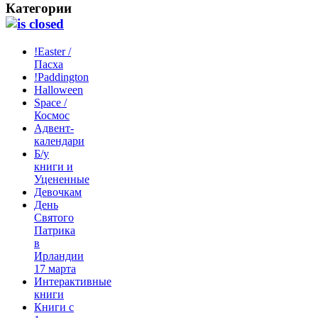
Категории
!Easter /
Пасха
!Paddington
Halloween
Space /
Космос
Адвент-
календари
Б/у
книги и
Уцененные
Девочкам
День
Святого
Патрика
в
Ирландии
17 марта
Интерактивные
книги
Книги с