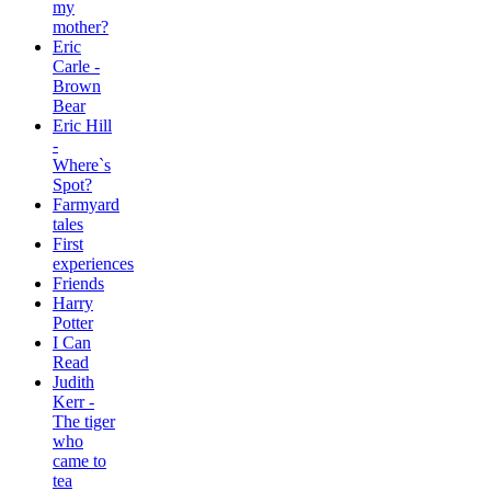
my
mother?
Eric
Carle -
Brown
Bear
Eric Hill
-
Where`s
Spot?
Farmyard
tales
First
experiences
Friends
Harry
Potter
I Can
Read
Judith
Kerr -
The tiger
who
came to
tea