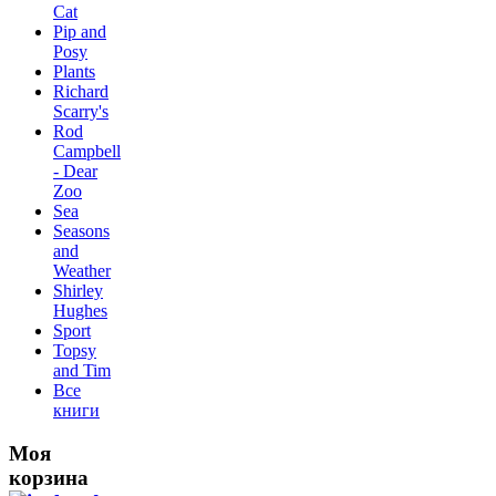
Сat
Pip and
Posy
Plants
Richard
Scarry's
Rod
Campbell
- Dear
Zoo
Sea
Seasons
and
Weather
Shirley
Hughes
Sport
Topsy
and Tim
Все
книги
Моя
корзина