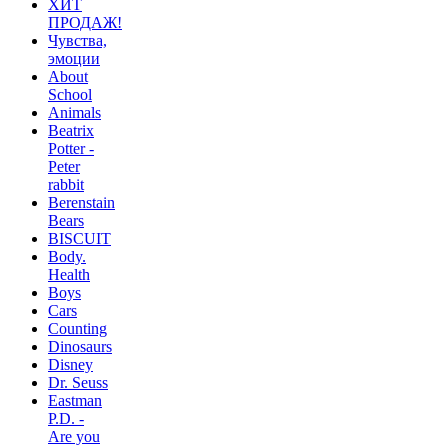
ХИТ
ПРОДАЖ!
Чувства,
эмоции
About
School
Animals
Beatrix
Potter -
Peter
rabbit
Berenstain
Bears
BISCUIT
Body.
Health
Boys
Cars
Counting
Dinosaurs
Disney
Dr. Seuss
Eastman
P.D. -
Are you