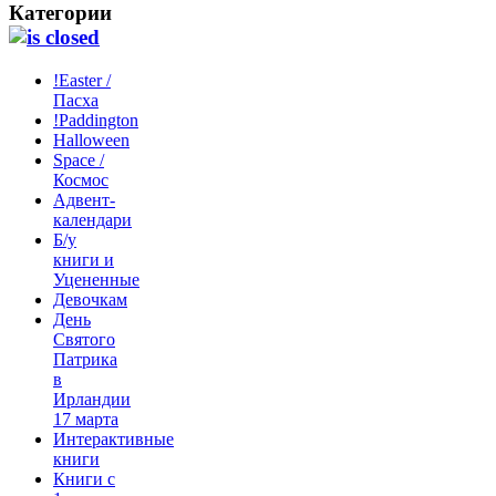
Категории
!Easter /
Пасха
!Paddington
Halloween
Space /
Космос
Адвент-
календари
Б/у
книги и
Уцененные
Девочкам
День
Святого
Патрика
в
Ирландии
17 марта
Интерактивные
книги
Книги с