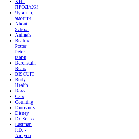
ХИТ
ПРОДАЖ!
Чувства,
эмоции
About
School
Animals
Beatrix
Potter -
Peter
rabbit
Berenstain
Bears
BISCUIT
Body.
Health
Boys
Cars
Counting
Dinosaurs
Disney
Dr. Seuss
Eastman
P.D. -
Are you