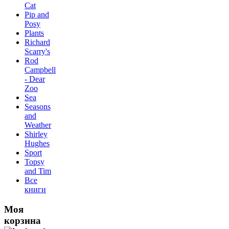
Сat
Pip and
Posy
Plants
Richard
Scarry's
Rod
Campbell
- Dear
Zoo
Sea
Seasons
and
Weather
Shirley
Hughes
Sport
Topsy
and Tim
Все
книги
Моя
корзина