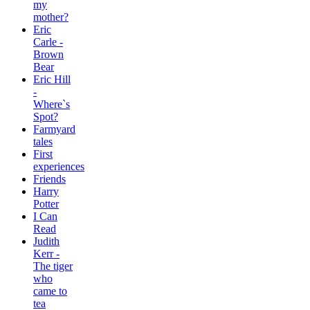
my
mother?
Eric
Carle -
Brown
Bear
Eric Hill
-
Where`s
Spot?
Farmyard
tales
First
experiences
Friends
Harry
Potter
I Can
Read
Judith
Kerr -
The tiger
who
came to
tea