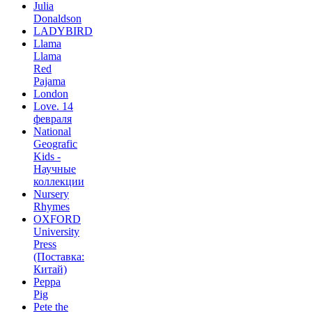
Julia
Donaldson
LADYBIRD
Llama
Llama
Red
Pajama
London
Love. 14
февраля
National
Geografic
Kids -
Научные
коллекции
Nursery
Rhymes
OXFORD
University
Press
(Поставка:
Китай)
Peppa
Pig
Pete the