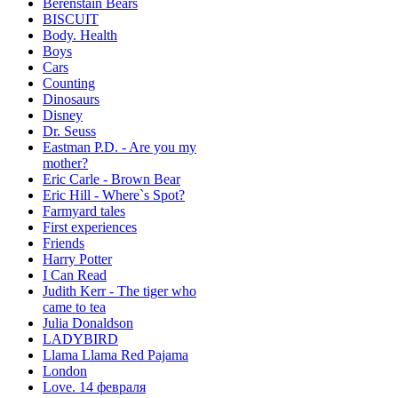
Berenstain Bears
BISCUIT
Body. Health
Boys
Cars
Counting
Dinosaurs
Disney
Dr. Seuss
Eastman P.D. - Are you my
mother?
Eric Carle - Brown Bear
Eric Hill - Where`s Spot?
Farmyard tales
First experiences
Friends
Harry Potter
I Can Read
Judith Kerr - The tiger who
came to tea
Julia Donaldson
LADYBIRD
Llama Llama Red Pajama
London
Love. 14 февраля