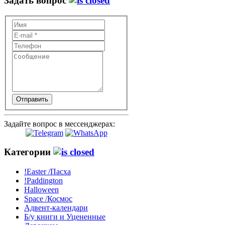
Задать вопрос
Отправить
Задайте вопрос в мессенджерах:
Категории
!Easter /Пасха
!Paddington
Halloween
Space /Космос
Адвент-календари
Б/у книги и Уцененные