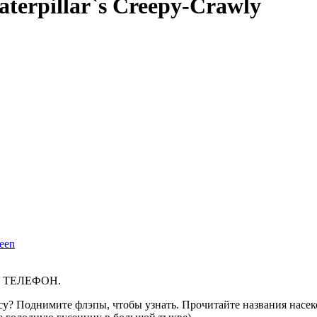
aterpillar`s Creepy-Crawly
 ТЕЛЕФОН.
су? Поднимите флэпы, чтобы узнать. Прочитайте названия насе