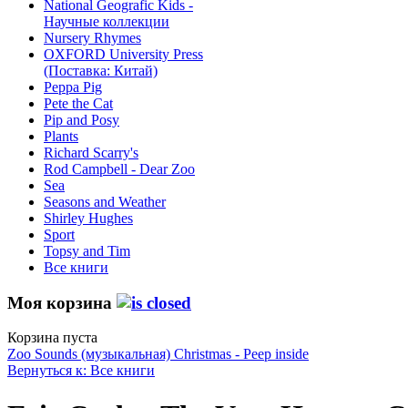
National Geografic Kids -
Научные коллекции
Nursery Rhymes
OXFORD University Press
(Поставка: Китай)
Peppa Pig
Pete the Сat
Pip and Posy
Plants
Richard Scarry's
Rod Campbell - Dear Zoo
Sea
Seasons and Weather
Shirley Hughes
Sport
Topsy and Tim
Все книги
Моя корзина
Корзина пуста
Zoo Sounds (музыкальная)
Christmas - Peep inside
Вернуться к: Все книги