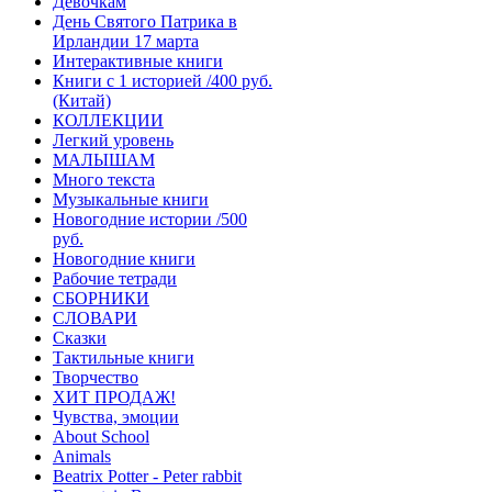
Девочкам
День Святого Патрика в
Ирландии 17 марта
Интерактивные книги
Книги с 1 историей /400 руб.
(Китай)
КОЛЛЕКЦИИ
Легкий уровень
МАЛЫШАМ
Много текста
Музыкальные книги
Новогодние истории /500
руб.
Новогодние книги
Рабочие тетради
СБОРНИКИ
СЛОВАРИ
Сказки
Тактильные книги
Творчество
ХИТ ПРОДАЖ!
Чувства, эмоции
About School
Animals
Beatrix Potter - Peter rabbit