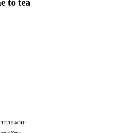
e to tea
 ТЕЛЕФОН!
удит Керр.