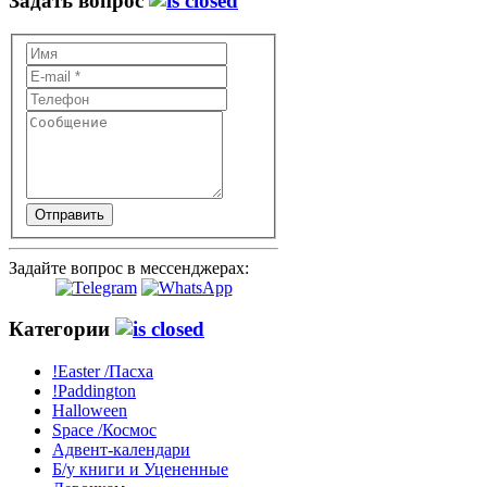
Задать вопрос
Отправить
Задайте вопрос в мессенджерах:
Категории
!Easter /Пасха
!Paddington
Halloween
Space /Космос
Адвент-календари
Б/у книги и Уцененные