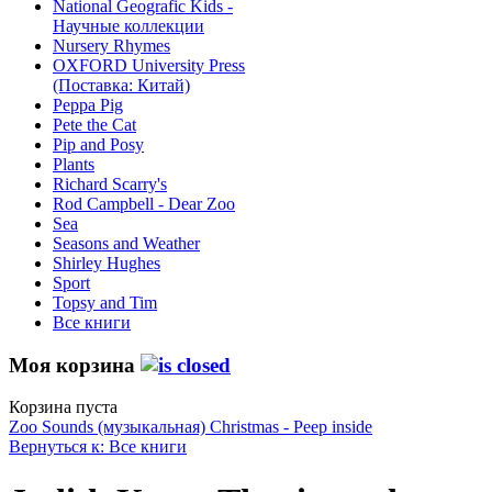
National Geografic Kids -
Научные коллекции
Nursery Rhymes
OXFORD University Press
(Поставка: Китай)
Peppa Pig
Pete the Сat
Pip and Posy
Plants
Richard Scarry's
Rod Campbell - Dear Zoo
Sea
Seasons and Weather
Shirley Hughes
Sport
Topsy and Tim
Все книги
Моя корзина
Корзина пуста
Zoo Sounds (музыкальная)
Christmas - Peep inside
Вернуться к: Все книги