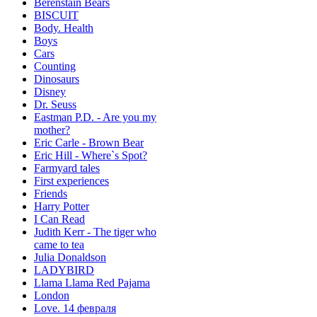
Berenstain Bears
BISCUIT
Body. Health
Boys
Cars
Counting
Dinosaurs
Disney
Dr. Seuss
Eastman P.D. - Are you my
mother?
Eric Carle - Brown Bear
Eric Hill - Where`s Spot?
Farmyard tales
First experiences
Friends
Harry Potter
I Can Read
Judith Kerr - The tiger who
came to tea
Julia Donaldson
LADYBIRD
Llama Llama Red Pajama
London
Love. 14 февраля