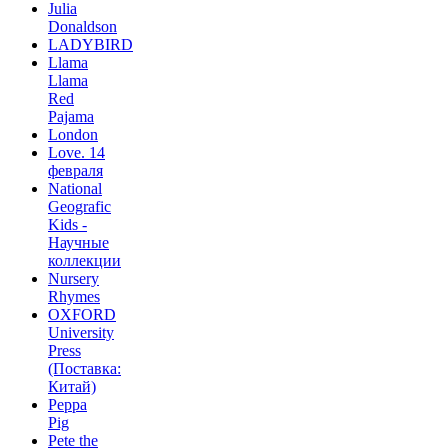
Julia
Donaldson
LADYBIRD
Llama
Llama
Red
Pajama
London
Love. 14
февраля
National
Geografic
Kids -
Научные
коллекции
Nursery
Rhymes
OXFORD
University
Press
(Поставка:
Китай)
Peppa
Pig
Pete the