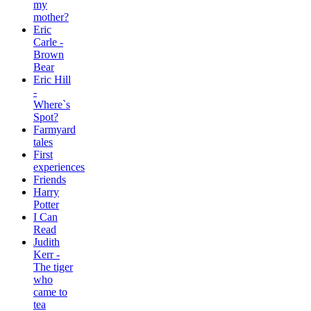
my
mother?
Eric
Carle -
Brown
Bear
Eric Hill
-
Where`s
Spot?
Farmyard
tales
First
experiences
Friends
Harry
Potter
I Can
Read
Judith
Kerr -
The tiger
who
came to
tea