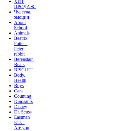
ХИТ
ПРОДАЖ!
Чувства,
эмоции
About
School
Animals
Beatrix
Potter -
Peter
rabbit
Berenstain
Bears
BISCUIT
Body.
Health
Boys
Cars
Counting
Dinosaurs
Disney
Dr. Seuss
Eastman
P.D. -
Are you