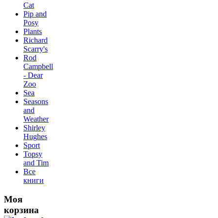
Сat
Pip and
Posy
Plants
Richard
Scarry's
Rod
Campbell
- Dear
Zoo
Sea
Seasons
and
Weather
Shirley
Hughes
Sport
Topsy
and Tim
Все
книги
Моя
корзина