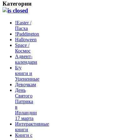
Категории
!Easter /
Пасха
!Paddington
Halloween
Space /
Космос
Адвент-
календари
Б/у
книги и
Уцененные
Девочкам
День
Святого
Патрика
в
Ирландии
17 марта
Интерактивные
книги
Книги с