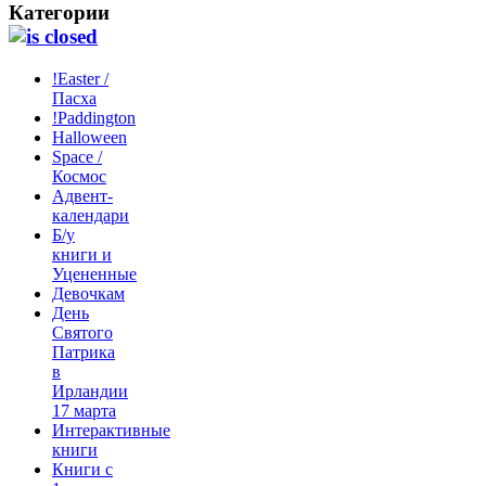
Категории
!Easter /
Пасха
!Paddington
Halloween
Space /
Космос
Адвент-
календари
Б/у
книги и
Уцененные
Девочкам
День
Святого
Патрика
в
Ирландии
17 марта
Интерактивные
книги
Книги с