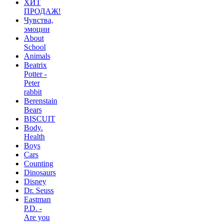
ХИТ
ПРОДАЖ!
Чувства,
эмоции
About
School
Animals
Beatrix
Potter -
Peter
rabbit
Berenstain
Bears
BISCUIT
Body.
Health
Boys
Cars
Counting
Dinosaurs
Disney
Dr. Seuss
Eastman
P.D. -
Are you