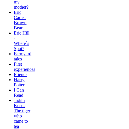
my
mother?
Eric
Carle -
Brown
Bear
Eric Hill
-
Where`s
Spot?
Farmyard
tales
First
experiences
Friends
Harry
Potter
I Can
Read
Judith
Kerr -
The tiger
who
came to
tea