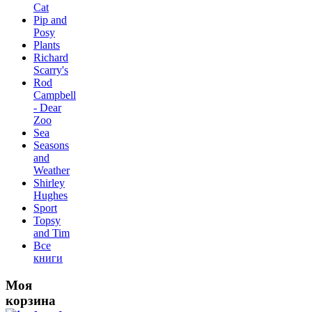
Сat
Pip and
Posy
Plants
Richard
Scarry's
Rod
Campbell
- Dear
Zoo
Sea
Seasons
and
Weather
Shirley
Hughes
Sport
Topsy
and Tim
Все
книги
Моя
корзина