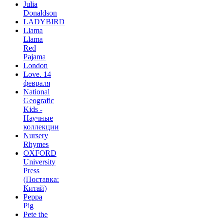
Julia
Donaldson
LADYBIRD
Llama
Llama
Red
Pajama
London
Love. 14
февраля
National
Geografic
Kids -
Научные
коллекции
Nursery
Rhymes
OXFORD
University
Press
(Поставка:
Китай)
Peppa
Pig
Pete the