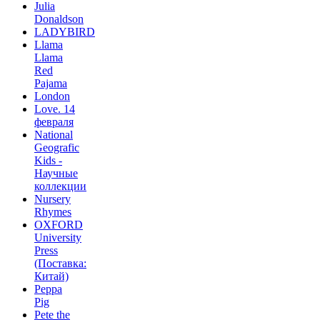
Julia
Donaldson
LADYBIRD
Llama
Llama
Red
Pajama
London
Love. 14
февраля
National
Geografic
Kids -
Научные
коллекции
Nursery
Rhymes
OXFORD
University
Press
(Поставка:
Китай)
Peppa
Pig
Pete the