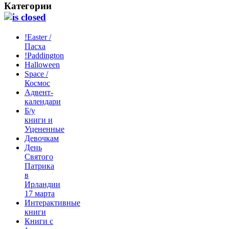
Категории
!Easter /
Пасха
!Paddington
Halloween
Space /
Космос
Адвент-
календари
Б/у
книги и
Уцененные
Девочкам
День
Святого
Патрика
в
Ирландии
17 марта
Интерактивные
книги
Книги с