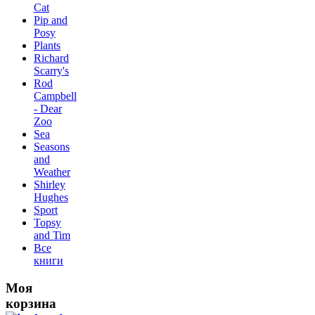
Сat
Pip and
Posy
Plants
Richard
Scarry's
Rod
Campbell
- Dear
Zoo
Sea
Seasons
and
Weather
Shirley
Hughes
Sport
Topsy
and Tim
Все
книги
Моя
корзина