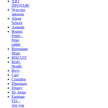
ХИТ
ПРОДАЖ!
Чувства,
эмоции
About
School
Animals
Beatrix
Potter -
Peter
rabbit
Berenstain
Bears
BISCUIT
Body.
Health
Boys
Cars
Counting
Dinosaurs
Disney
Dr. Seuss
Eastman
P.D. -
Are you