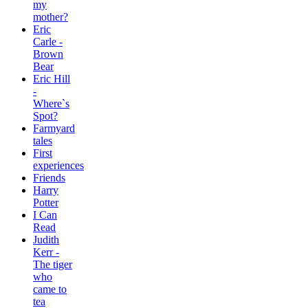
my
mother?
Eric
Carle -
Brown
Bear
Eric Hill
-
Where`s
Spot?
Farmyard
tales
First
experiences
Friends
Harry
Potter
I Can
Read
Judith
Kerr -
The tiger
who
came to
tea