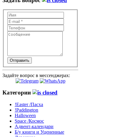
Задать вопрос
Отправить
Задайте вопрос в мессенджерах:
Категории
!Easter /Пасха
!Paddington
Halloween
Space /Космос
Адвент-календари
Б/у книги и Уцененные