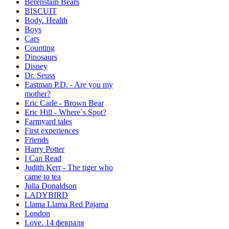
Berenstain Bears
BISCUIT
Body. Health
Boys
Cars
Counting
Dinosaurs
Disney
Dr. Seuss
Eastman P.D. - Are you my
mother?
Eric Carle - Brown Bear
Eric Hill - Where`s Spot?
Farmyard tales
First experiences
Friends
Harry Potter
I Can Read
Judith Kerr - The tiger who
came to tea
Julia Donaldson
LADYBIRD
Llama Llama Red Pajama
London
Love. 14 февраля