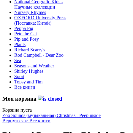
National Geografic Kids -
Научные коллекции
Nursery Rhymes
OXFORD University Press
(Поставка: Китай)
Peppa Pig
Pete the Сat
Pip and Posy
Plants
Richard Scarry's
Rod Campbell - Dear Zoo
Sea
Seasons and Weather
Shirley Hughes
Sport
Topsy and Tim
Все книги
Моя корзина
Корзина пуста
Zoo Sounds (музыкальная)
Christmas - Peep inside
Вернуться к: Все книги