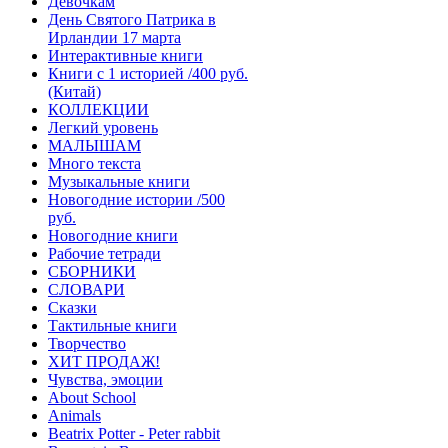
Девочкам
День Святого Патрика в
Ирландии 17 марта
Интерактивные книги
Книги с 1 историей /400 руб.
(Китай)
КОЛЛЕКЦИИ
Легкий уровень
МАЛЫШАМ
Много текста
Музыкальные книги
Новогодние истории /500
руб.
Новогодние книги
Рабочие тетради
СБОРНИКИ
СЛОВАРИ
Сказки
Тактильные книги
Творчество
ХИТ ПРОДАЖ!
Чувства, эмоции
About School
Animals
Beatrix Potter - Peter rabbit