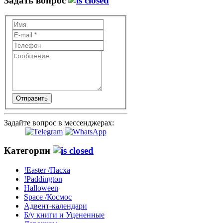
Задать вопрос
Отправить
Задайте вопрос в мессенджерах:
Категории
!Easter /Пасха
!Paddington
Halloween
Space /Космос
Адвент-календари
Б/у книги и Уцененные