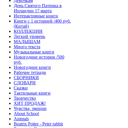
Девочкам
День Святого Патрика в
Ирландии 17 марта
Интерактивные книги
Книги с 1 историей /400 руб.
(Китай)
КОЛЛЕКЦИИ
Легкий уровень
МАЛЫШАМ
Много текста
Музыкальные книги
Новогодние истории /500
руб.
Новогодние книги
Рабочие тетради
СБОРНИКИ
СЛОВАРИ
Сказки
Тактильные книги
Творчество
ХИТ ПРОДАЖ!
Чувства, эмоции
About School
Animals
Beatrix Potter - Peter rabbit