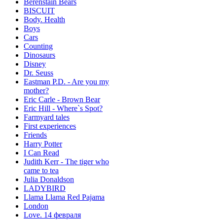
Berenstain Bears
BISCUIT
Body. Health
Boys
Cars
Counting
Dinosaurs
Disney
Dr. Seuss
Eastman P.D. - Are you my
mother?
Eric Carle - Brown Bear
Eric Hill - Where`s Spot?
Farmyard tales
First experiences
Friends
Harry Potter
I Can Read
Judith Kerr - The tiger who
came to tea
Julia Donaldson
LADYBIRD
Llama Llama Red Pajama
London
Love. 14 февраля