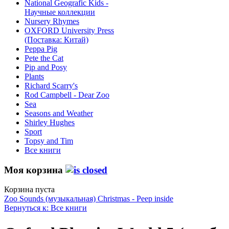
National Geografic Kids -
Научные коллекции
Nursery Rhymes
OXFORD University Press
(Поставка: Китай)
Peppa Pig
Pete the Сat
Pip and Posy
Plants
Richard Scarry's
Rod Campbell - Dear Zoo
Sea
Seasons and Weather
Shirley Hughes
Sport
Topsy and Tim
Все книги
Моя корзина
Корзина пуста
Zoo Sounds (музыкальная)
Christmas - Peep inside
Вернуться к: Все книги