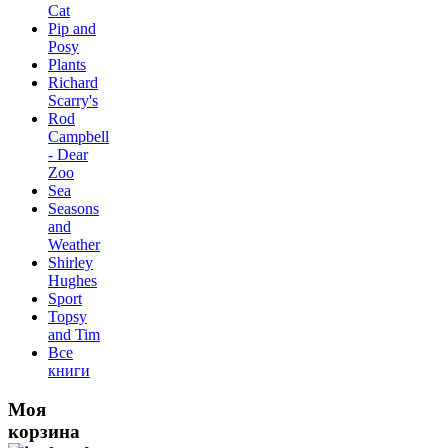
Сat
Pip and
Posy
Plants
Richard
Scarry's
Rod
Campbell
- Dear
Zoo
Sea
Seasons
and
Weather
Shirley
Hughes
Sport
Topsy
and Tim
Все
книги
Моя
корзина