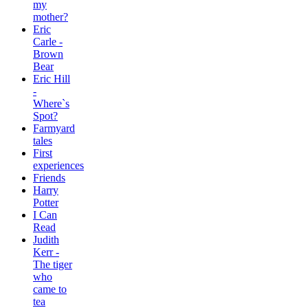
my
mother?
Eric
Carle -
Brown
Bear
Eric Hill
-
Where`s
Spot?
Farmyard
tales
First
experiences
Friends
Harry
Potter
I Can
Read
Judith
Kerr -
The tiger
who
came to
tea