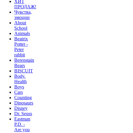
ХИТ
ПРОДАЖ!
Чувства,
эмоции
About
School
Animals
Beatrix
Potter -
Peter
rabbit
Berenstain
Bears
BISCUIT
Body.
Health
Boys
Cars
Counting
Dinosaurs
Disney
Dr. Seuss
Eastman
P.D. -
Are you