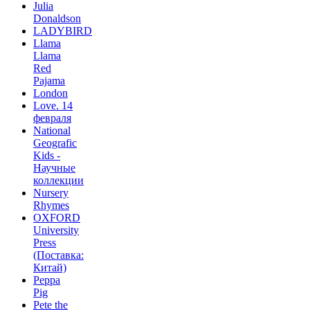
Julia
Donaldson
LADYBIRD
Llama
Llama
Red
Pajama
London
Love. 14
февраля
National
Geografic
Kids -
Научные
коллекции
Nursery
Rhymes
OXFORD
University
Press
(Поставка:
Китай)
Peppa
Pig
Pete the