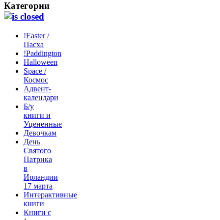
Категории
!Easter /
Пасха
!Paddington
Halloween
Space /
Космос
Адвент-
календари
Б/у
книги и
Уцененные
Девочкам
День
Святого
Патрика
в
Ирландии
17 марта
Интерактивные
книги
Книги с