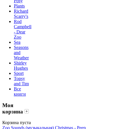
Posy
Plants
Richard
Scarry's
Rod
Campbell
- Dear
Zoo
Sea
Seasons
and
Weather
Shirley
Hughes
Sport
Topsy
and Tim
Все
книги
Моя
корзина
Корзина пуста
Zoo Sounds (музыкальная)
Christmas - Peep