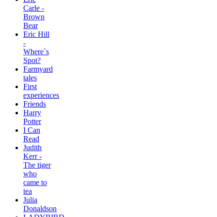
Carle -
Brown
Bear
Eric Hill
-
Where`s
Spot?
Farmyard
tales
First
experiences
Friends
Harry
Potter
I Can
Read
Judith
Kerr -
The tiger
who
came to
tea
Julia
Donaldson