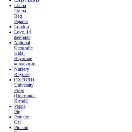
LADYBIRD
Llama
Llama
Red
Pajama
London
Love. 14
февраля
National
Geografic
Kids -
Научные
коллекции
Nursery
Rhymes
OXFORD
University
Press
(Поставка:
Китай)
Peppa
Pig
Pete the
Сat
Pip and