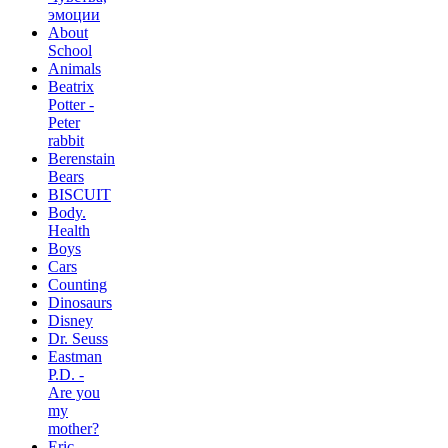
эмоции
About
School
Animals
Beatrix
Potter -
Peter
rabbit
Berenstain
Bears
BISCUIT
Body.
Health
Boys
Cars
Counting
Dinosaurs
Disney
Dr. Seuss
Eastman
P.D. -
Are you
my
mother?
Eric