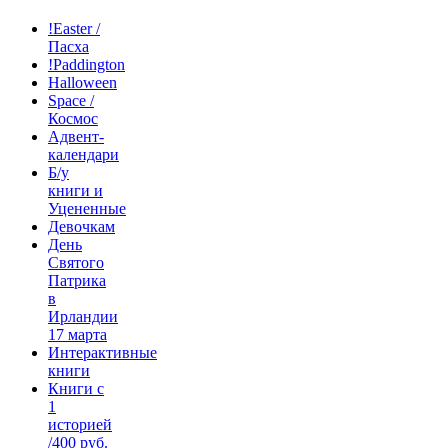
!Easter /
Пасха
!Paddington
Halloween
Space /
Космос
Адвент-
календари
Б/у
книги и
Уцененные
Девочкам
День
Святого
Патрика
в
Ирландии
17 марта
Интерактивные
книги
Книги с
1
историей
/400 руб.