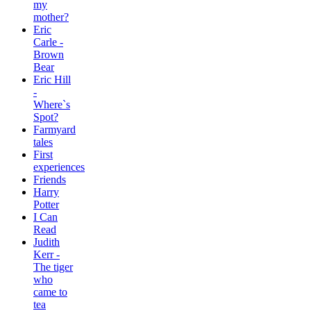
my
mother?
Eric
Carle -
Brown
Bear
Eric Hill
-
Where`s
Spot?
Farmyard
tales
First
experiences
Friends
Harry
Potter
I Can
Read
Judith
Kerr -
The tiger
who
came to
tea