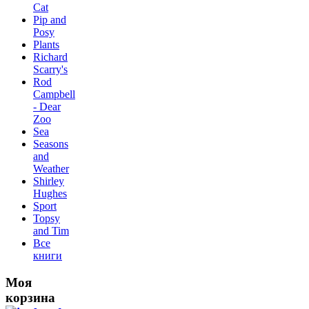
Сat
Pip and
Posy
Plants
Richard
Scarry's
Rod
Campbell
- Dear
Zoo
Sea
Seasons
and
Weather
Shirley
Hughes
Sport
Topsy
and Tim
Все
книги
Моя
корзина