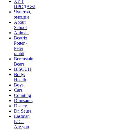
ХИТ
ПРОДАЖ!
Чувства,
эмоции
About
School
Animals
Beatrix
Potter -
Peter
rabbit
Berenstain
Bears
BISCUIT
Body.
Health
Boys
Cars
Counting
Dinosaurs
Disney
Dr. Seuss
Eastman
P.D. -
Are you