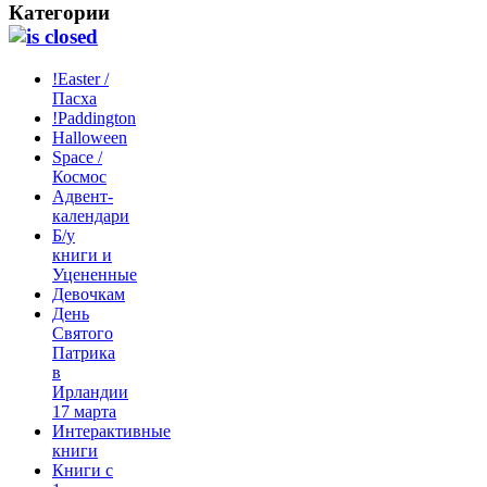
Категории
!Easter /
Пасха
!Paddington
Halloween
Space /
Космос
Адвент-
календари
Б/у
книги и
Уцененные
Девочкам
День
Святого
Патрика
в
Ирландии
17 марта
Интерактивные
книги
Книги с