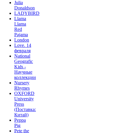
Julia
Donaldson
LADYBIRD
Llama
Llama
Red
Pajama
London
Love. 14
февраля
National
Geografic
Kids -
Научные
коллекции
Nursery
Rhymes
OXFORD
University
Press
(Поставка:
Китай)
Peppa
Pig
Pete the