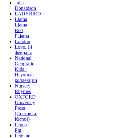
Julia
Donaldson
LADYBIRD
Llama
Llama
Red
Pajama
London
Love. 14
февраля
National
Geografic
Kids -
Научные
коллекции
Nursery
Rhymes
OXFORD
University
Press
(Поставка:
Китай)
Peppa
Pig
Pete the