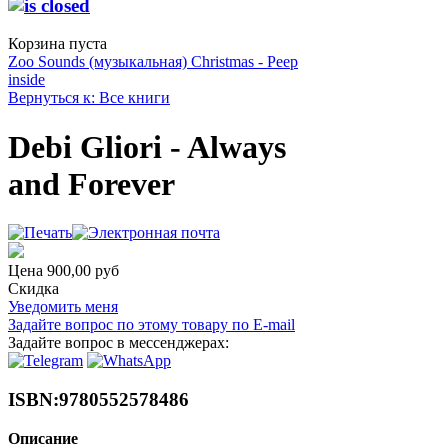
Корзина пуста
Zoo Sounds (музыкальная)
Christmas - Peep
inside
Вернуться к: Все книги
Debi Gliori - Always
and Forever
Цена
900,00 руб
Скидка
Уведомить меня
Задайте вопрос по этому товару по E-mail
Задайте вопрос в мессенджерах:
ISBN:9780552578486
Описание