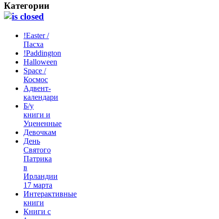
Категории
!Easter /
Пасха
!Paddington
Halloween
Space /
Космос
Адвент-
календари
Б/у
книги и
Уцененные
Девочкам
День
Святого
Патрика
в
Ирландии
17 марта
Интерактивные
книги
Книги с