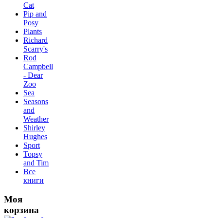
Сat
Pip and
Posy
Plants
Richard
Scarry's
Rod
Campbell
- Dear
Zoo
Sea
Seasons
and
Weather
Shirley
Hughes
Sport
Topsy
and Tim
Все
книги
Моя
корзина