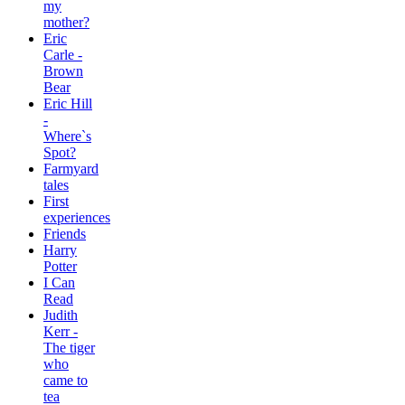
my
mother?
Eric
Carle -
Brown
Bear
Eric Hill
-
Where`s
Spot?
Farmyard
tales
First
experiences
Friends
Harry
Potter
I Can
Read
Judith
Kerr -
The tiger
who
came to
tea