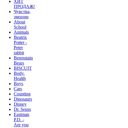
ХИТ
ПРОДАЖ!
Чувства,
эмоции
About
School
Animals
Beatrix
Potter -
Peter
rabbit
Berenstain
Bears
BISCUIT
Body.
Health
Boys
Cars
Counting
Dinosaurs
Disney
Dr. Seuss
Eastman
P.D. -
Are you