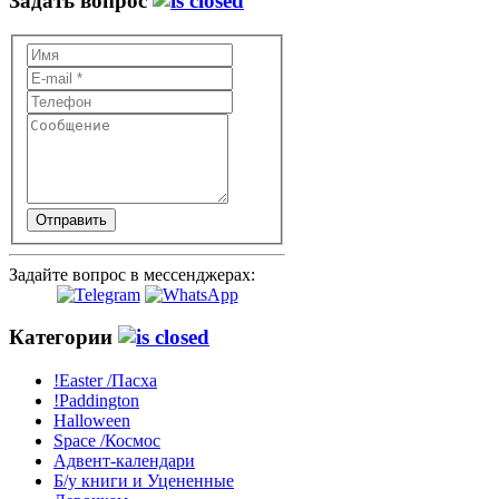
Задать вопрос
Отправить
Задайте вопрос в мессенджерах:
Категории
!Easter /Пасха
!Paddington
Halloween
Space /Космос
Адвент-календари
Б/у книги и Уцененные