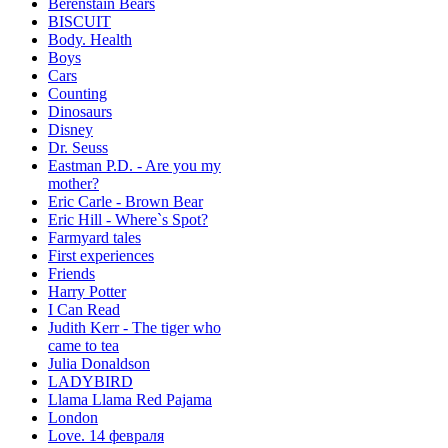
Berenstain Bears
BISCUIT
Body. Health
Boys
Cars
Counting
Dinosaurs
Disney
Dr. Seuss
Eastman P.D. - Are you my
mother?
Eric Carle - Brown Bear
Eric Hill - Where`s Spot?
Farmyard tales
First experiences
Friends
Harry Potter
I Can Read
Judith Kerr - The tiger who
came to tea
Julia Donaldson
LADYBIRD
Llama Llama Red Pajama
London
Love. 14 февраля