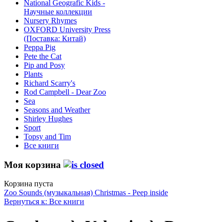
National Geografic Kids -
Научные коллекции
Nursery Rhymes
OXFORD University Press
(Поставка: Китай)
Peppa Pig
Pete the Сat
Pip and Posy
Plants
Richard Scarry's
Rod Campbell - Dear Zoo
Sea
Seasons and Weather
Shirley Hughes
Sport
Topsy and Tim
Все книги
Моя корзина
Корзина пуста
Zoo Sounds (музыкальная)
Christmas - Peep inside
Вернуться к: Все книги