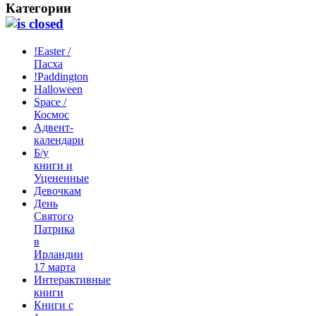
Категории
!Easter /
Пасха
!Paddington
Halloween
Space /
Космос
Адвент-
календари
Б/у
книги и
Уцененные
Девочкам
День
Святого
Патрика
в
Ирландии
17 марта
Интерактивные
книги
Книги с