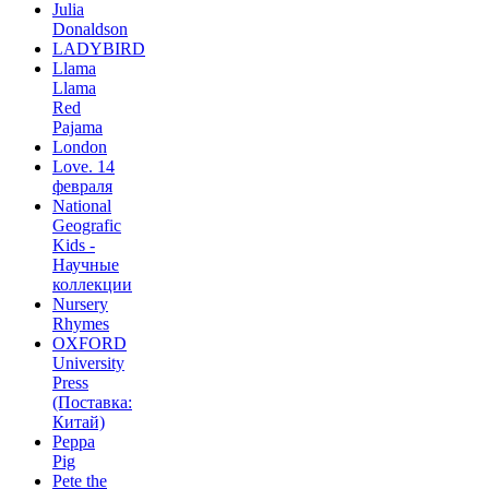
Julia
Donaldson
LADYBIRD
Llama
Llama
Red
Pajama
London
Love. 14
февраля
National
Geografic
Kids -
Научные
коллекции
Nursery
Rhymes
OXFORD
University
Press
(Поставка:
Китай)
Peppa
Pig
Pete the