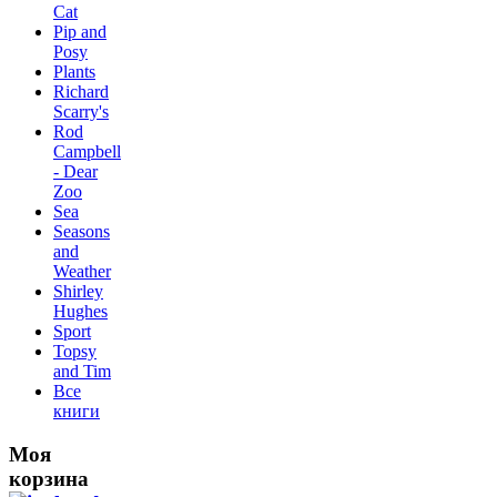
Сat
Pip and
Posy
Plants
Richard
Scarry's
Rod
Campbell
- Dear
Zoo
Sea
Seasons
and
Weather
Shirley
Hughes
Sport
Topsy
and Tim
Все
книги
Моя
корзина