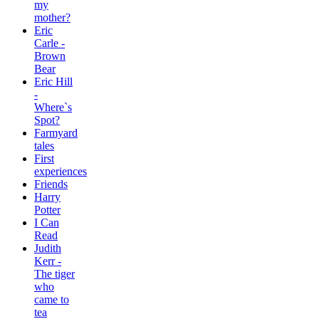
my
mother?
Eric
Carle -
Brown
Bear
Eric Hill
-
Where`s
Spot?
Farmyard
tales
First
experiences
Friends
Harry
Potter
I Can
Read
Judith
Kerr -
The tiger
who
came to
tea