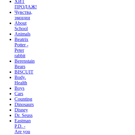
ХИТ
ПРОДАЖ!
Чувства,
эмоции
About
School
Animals
Beatrix
Potter -
Peter
rabbit
Berenstain
Bears
BISCUIT
Body.
Health
Boys
Cars
Counting
Dinosaurs
Disney
Dr. Seuss
Eastman
P.D. -
Are you