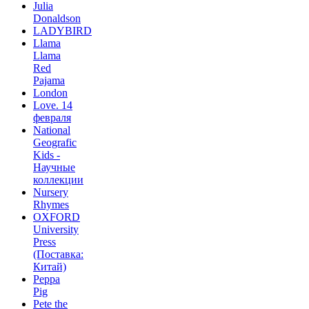
Julia
Donaldson
LADYBIRD
Llama
Llama
Red
Pajama
London
Love. 14
февраля
National
Geografic
Kids -
Научные
коллекции
Nursery
Rhymes
OXFORD
University
Press
(Поставка:
Китай)
Peppa
Pig
Pete the