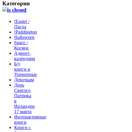
Категории
!Easter /
Пасха
!Paddington
Halloween
Space /
Космос
Адвент-
календари
Б/у
книги и
Уцененные
Девочкам
День
Святого
Патрика
в
Ирландии
17 марта
Интерактивные
книги
Книги с