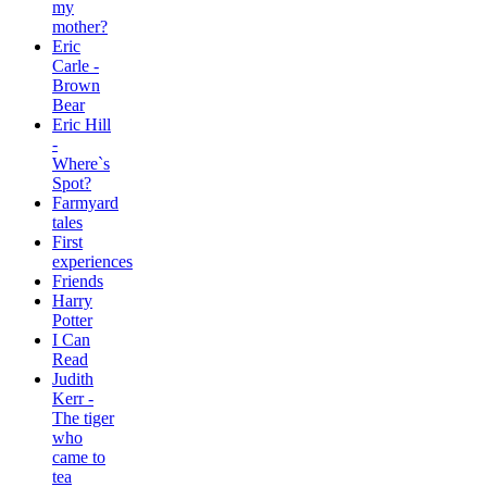
my
mother?
Eric
Carle -
Brown
Bear
Eric Hill
-
Where`s
Spot?
Farmyard
tales
First
experiences
Friends
Harry
Potter
I Can
Read
Judith
Kerr -
The tiger
who
came to
tea