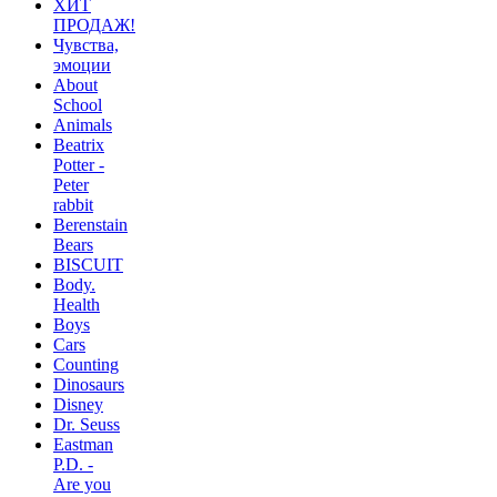
ХИТ
ПРОДАЖ!
Чувства,
эмоции
About
School
Animals
Beatrix
Potter -
Peter
rabbit
Berenstain
Bears
BISCUIT
Body.
Health
Boys
Cars
Counting
Dinosaurs
Disney
Dr. Seuss
Eastman
P.D. -
Are you