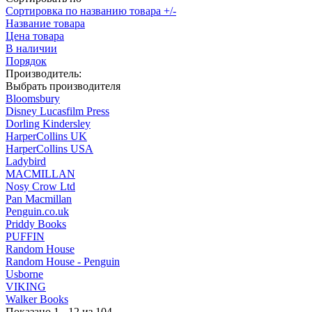
Сортировка по названию товара +/-
Название товара
Цена товара
В наличии
Порядок
Производитель:
Выбрать производителя
Bloomsbury
Disney Lucasfilm Press
Dorling Kindersley
HarperCollins UK
HarperCollins USA
Ladybird
MACMILLAN
Nosy Crow Ltd
Pan Macmillan
Penguin.co.uk
Priddy Books
PUFFIN
Random House
Random House - Penguin
Usborne
VIKING
Walker Books
Показано 1 - 12 из 104