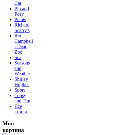
Сat
Pip and
Posy
Plants
Richard
Scarry's
Rod
Campbell
- Dear
Zoo
Sea
Seasons
and
Weather
Shirley
Hughes
Sport
Topsy
and Tim
Все
книги
Моя
корзина