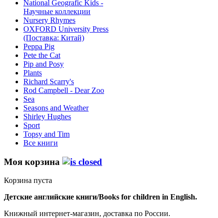
National Geografic Kids -
Научные коллекции
Nursery Rhymes
OXFORD University Press
(Поставка: Китай)
Peppa Pig
Pete the Сat
Pip and Posy
Plants
Richard Scarry's
Rod Campbell - Dear Zoo
Sea
Seasons and Weather
Shirley Hughes
Sport
Topsy and Tim
Все книги
Моя корзина
Корзина пуста
Детские английские книги/Books for children in English.
Книжный интернет-магазин, доставка по России.