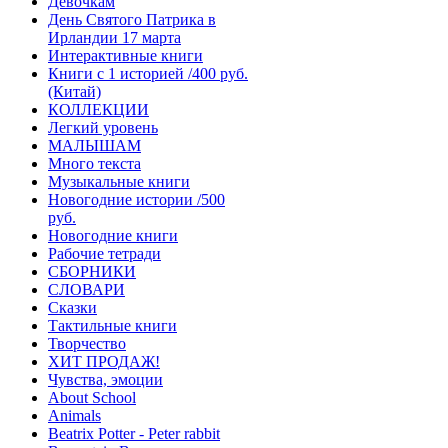
Девочкам
День Святого Патрика в
Ирландии 17 марта
Интерактивные книги
Книги с 1 историей /400 руб.
(Китай)
КОЛЛЕКЦИИ
Легкий уровень
МАЛЫШАМ
Много текста
Музыкальные книги
Новогодние истории /500
руб.
Новогодние книги
Рабочие тетради
СБОРНИКИ
СЛОВАРИ
Сказки
Тактильные книги
Творчество
ХИТ ПРОДАЖ!
Чувства, эмоции
About School
Animals
Beatrix Potter - Peter rabbit