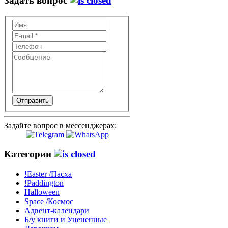
Задать вопрос
Отправить
Задайте вопрос в мессенджерах:
Категории
!Easter /Пасха
!Paddington
Halloween
Space /Космос
Адвент-календари
Б/у книги и Уцененные