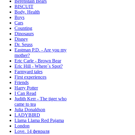
Berenstain Bears
BISCUIT
Body. Health
Boys
Cars
Counting
Dinosaurs
Disney
Dr. Seuss
Eastman P.D. - Are you my
mother?
Eric Carle - Brown Bear
Eric Hill - Where`s Spot?
Farmyard tales
First experiences
Friends
Harry Potter
I Can Read
Judith Kerr - The tiger who
came to tea
Julia Donaldson
LADYBIRD
Llama Llama Red Pajama
London
Love. 14 февраля