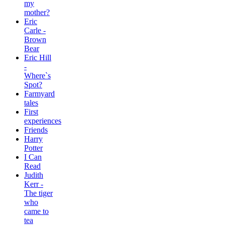
my
mother?
Eric
Carle -
Brown
Bear
Eric Hill
-
Where`s
Spot?
Farmyard
tales
First
experiences
Friends
Harry
Potter
I Can
Read
Judith
Kerr -
The tiger
who
came to
tea