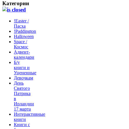
Категории
!Easter /
Пасха
!Paddington
Halloween
Space /
Космос
Адвент-
календари
Б/у
книги и
Уцененные
Девочкам
День
Святого
Патрика
в
Ирландии
17 марта
Интерактивные
книги
Книги с