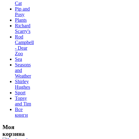
Сat
Pip and
Posy
Plants
Richard
Scarry's
Rod
Campbell
- Dear
Zoo
Sea
Seasons
and
Weather
Shirley
Hughes
Sport
Topsy
and Tim
Все
книги
Моя
корзина