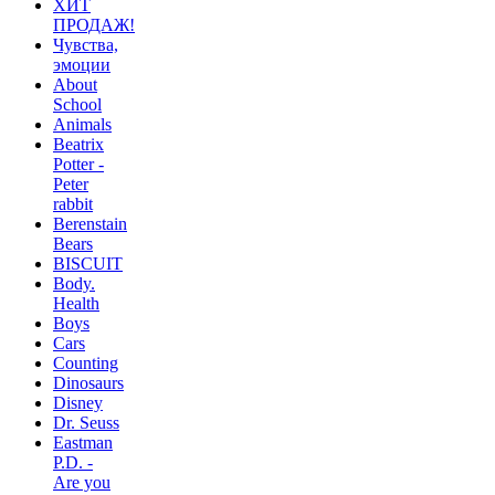
ХИТ
ПРОДАЖ!
Чувства,
эмоции
About
School
Animals
Beatrix
Potter -
Peter
rabbit
Berenstain
Bears
BISCUIT
Body.
Health
Boys
Cars
Counting
Dinosaurs
Disney
Dr. Seuss
Eastman
P.D. -
Are you