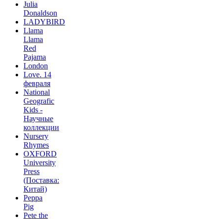
Julia
Donaldson
LADYBIRD
Llama
Llama
Red
Pajama
London
Love. 14
февраля
National
Geografic
Kids -
Научные
коллекции
Nursery
Rhymes
OXFORD
University
Press
(Поставка:
Китай)
Peppa
Pig
Pete the